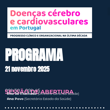
PROGRAMA
21 novembro 2025
09h30 – 09h45
SESSÃO DE
ABERTURA
Rita Sá Machado
(Diretora Geral da Saúde)
Ana Povo
(Secretária Estado da Saúde)