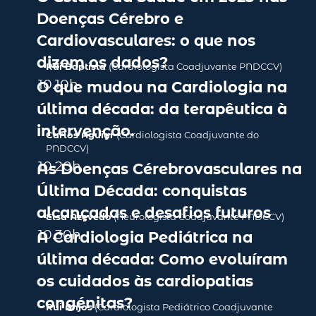
Doenças Cérebro e
Cardiovasculares: o que nos
dizem os dados?
Rui Baptista
(
Cardiologista Coadjuvante PNDCCV
)
10.10
h
O que mudou na Cardiologia na
última década: da terapêutica à
intervenção.
Carlos Aguiar
(Cardiologista Coadjuvante do
PNDCCV)
10.20
h
As Doenças Cérebrovasculares na
Última Década: conquistas
alcançadas e desafios futuros
Elsa Azevedo
(
Neurologista Coadjuvante PNDCCV
)
10.30
h
A Cardiologia Pediátrica na
última década: Como evoluíram
os cuidados às cardiopatias
congénitas?
Rui Anjos
(
Cardiologista Pediátrico Coadjuvante