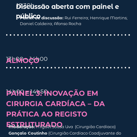
12.30
h
Discussão aberta com painel e
público
Painel de discussão:
Rui Ferreira; Henrique Martins;
Daniel Caldeira; Afonso Rocha
13h00 – 14h00
ALMOÇO
14h00 – 14h50
PAINEL 3: INOVAÇÃO EM
CIRURGIA CARDÍACA – DA
PRÁTICA AO REGISTO
ESTRUTURADO
Moderação:
Miguel Sousa Uva
(C
irurgião Cardíaco
)
Gonçalo Coutinho
(Cirurgião Cardíaco Coadjuvante do