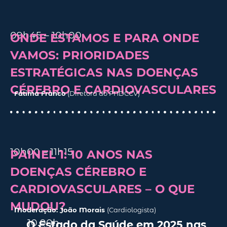
09h45 – 10h00
ONDE ESTAMOS E PARA ONDE
VAMOS: PRIORIDADES
ESTRATÉGICAS NAS DOENÇAS
CÉREBRO E CARDIOVASCULARES
Fátima Franco
(Diretora do PNDCCV)
10h00 – 11h15
PAINEL 1: 10 ANOS NAS
DOENÇAS CÉREBRO E
CARDIOVASCULARES – O QUE
MUDOU?
Moderação:
João
Morais
(Cardiologista
)
10.00
h
O Estado da Saúde em 2025 nas