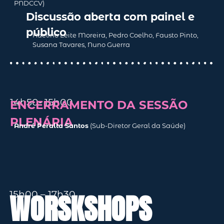
PNDCCV)
Discussão aberta com painel e
público
Adelino Leite Moreira, Pedro Coelho, Fausto Pinto,
Susana Tavares, Nuno Guerra
14h50- 15h00
ENCERRAMENTO DA SESSÃO
PLENÁRIA
André Peralta Santos
(Sub-Diretor Geral da Saúde)
WORSKSHOPS
15h00 – 17h30