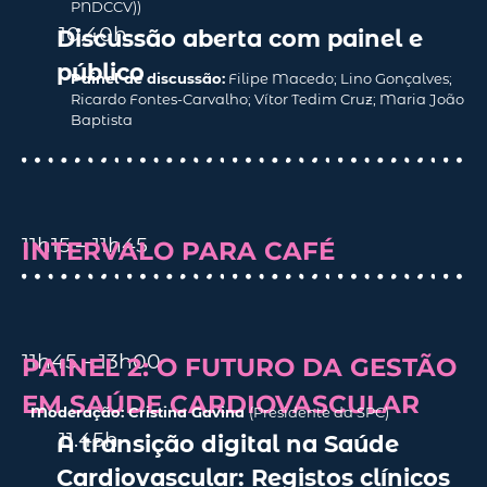
PNDCCV))
10.40
h
Discussão aberta com painel e
público
Painel de discussão:
Filipe Macedo; Lino Gonçalves;
Ricardo Fontes-Carvalho; Vítor Tedim Cruz; Maria João
Baptista
11h15 – 11h45
INTERVALO PARA CAFÉ
11h45 – 13h00
PAINEL 2: O
FUTURO DA GESTÃO
EM SAÚDE CARDIOVASCULAR
Moderação:
Cristina Gavina
(
Presidente da SPC
)
11.45
h
A transição digital na Saúde
Cardiovascular: Registos clínicos