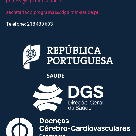
pndccv@dgs.min-saude.pt
secretariado.programas@dgs.min-saude.pt
Telefone: 218 430 603